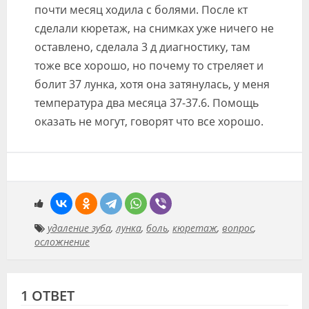
почти месяц ходила с болями. После кт
Видео
сделали кюретаж, на снимках уже ничего не
Форум
оставлено, сделала 3 д диагностику, там
тоже все хорошо, но почему то стреляет и
Клиники
болит 37 лунка, хотя она затянулась, у меня
Специалисты
температура два месяца 37-37.6. Помощь
оказать не могут, говорят что все хорошо.
Галерея
Блоги
Лаборатории
удаление зуба
,
лунка
,
боль
,
кюретаж
,
вопрос
,
осложнение
1 ОТВЕТ