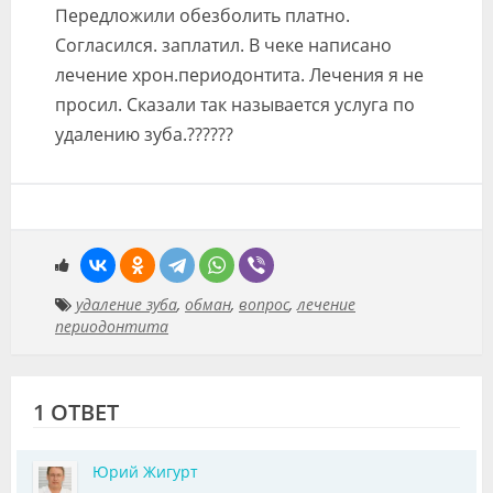
Передложили обезболить платно.
Видео
Согласился. заплатил. В чеке написано
Форум
лечение хрон.периодонтита. Лечения я не
просил. Сказали так называется услуга по
Клиники
удалению зуба.??????
Специалисты
Галерея
Блоги
Лаборатории
удаление зуба
,
обман
,
вопрос
,
лечение
периодонтита
1 ОТВЕТ
Юрий Жигурт