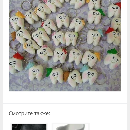
Видео
Форум
Клиники
Специалисты
Галерея
Блоги
Лаборатории
Смотрите также: