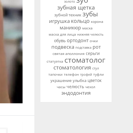
золото
зубная щетка
зубы
зубной техник
кольцо
игрушка
корона
маникюр
маска
маска для лица
нижняя челюсть
ортодонт
обувь
очки
подвеска
рот
подставка
серьги
святая аполлония
стоматолог
статуэтка
стоматология
стул
телефон
тапочки
трофей
туфли
цветок
улыбка
украшение
челюсть
часы
чехол
эндодонтия