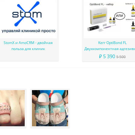
StomX и AmoCRM - двойная
Kerr OptiBond FL
польза для клиник
Двухкомпонентная адгезив
система
₽ 5 390
5 500