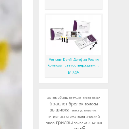
другое
Vericom Denfil Денфил Рефил
Композит светоотверждаемый
материал
₽ 745
автомобиль
бабушка
бисер
бокал
браслет
брелок
волосы
вышивка
галстук
гигиенист
гигиенист стоматологический
грилзы
значок
глаза
заколка
зуб