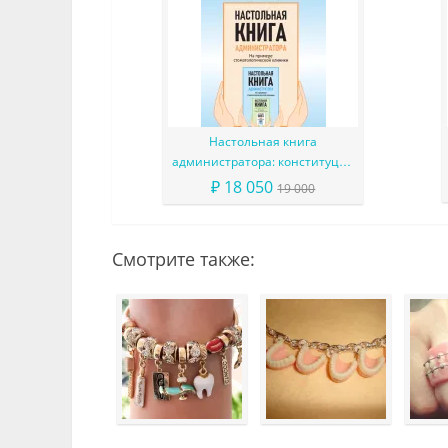
Настольная книга
администратора: конституция
вашего ресепшена
₽ 18 050
19 000
Смотрите также: