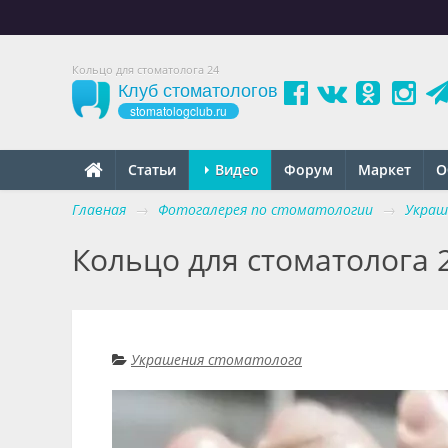
Кольцо для стоматолога 24
Клуб стоматологов
stomatologclub.ru
Статьи
Видео
Форум
Маркет
О
Главная
→
Фотогалерея по стоматологии
→
Украш
Кольцо для стоматолога 
Украшения стоматолога