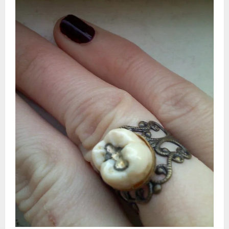
Видео
Форум
Клиники
Специалисты
Галерея
Блоги
Лаборатории