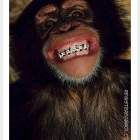
Видео
Форум
Клиники
Специалисты
Галерея
Блоги
Лаборатории