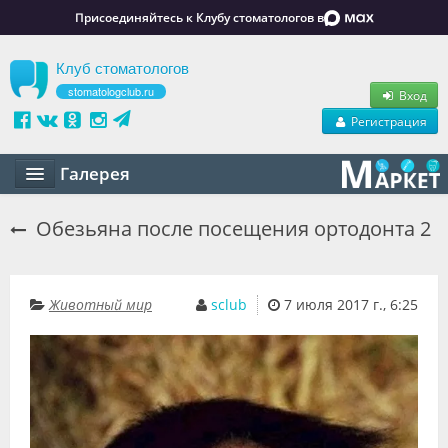
Присоединяйтесь к Клубу стоматологов в
Клуб стоматологов
stomatologclub.ru
Вход
Регистрация
Галерея
Статьи
Обезьяна после посещения ортодонта 2
Маркет
Обучение
Животный мир
sclub
7 июля 2017 г., 6:25
Вакансии
Резюме
Объявления