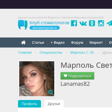
Друзья пользователя Марполь Светлана Юрьевна (Lanamas82)
Клуб стоматологов
stomatologclub.ru
Статьи
Видео
Форум
Маркет
О
Главная
→
Специалисты
→
Марполь С. Ю.
→
Друзь
Марполь Све
Подружиться
Lanamas82
Профиль
Друзья