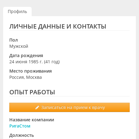
Видео
Профиль
Форум
ЛИЧНЫЕ ДАННЫЕ И КОНТАКТЫ
Клиники
Пол
Специалисты
Мужской
Дата рождения
Галерея
24 июня 1985 г. (41 год)
Блоги
Место проживания
Россия, Москва
Лаборатории
ОПЫТ РАБОТЫ
Записаться на прием к врачу
Название компании
РигаСтом
Должность