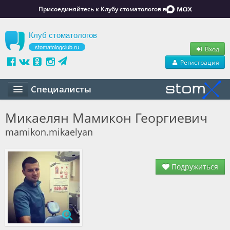
Присоединяйтесь к Клубу стоматологов в
Клуб стоматологов
stomatologclub.ru
Вход
Регистрация
Специалисты
Статьи
Микаелян Мамикон Георгиевич
mamikon.mikaelyan
Маркет
Обучение
Подружиться
Вакансии
Резюме
Объявления