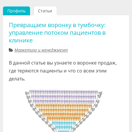
Видео
Профиль
Статьи
Форум
Превращаем воронку в тумбочку:
Клиники
управление потоком пациентов в
клинике
Специалисты
Маркетинг и менеджмент
Галерея
В данной статье вы узнаете о воронке продаж,
Блоги
где теряются пациенты и что со всем этим
делать.
Лаборатории