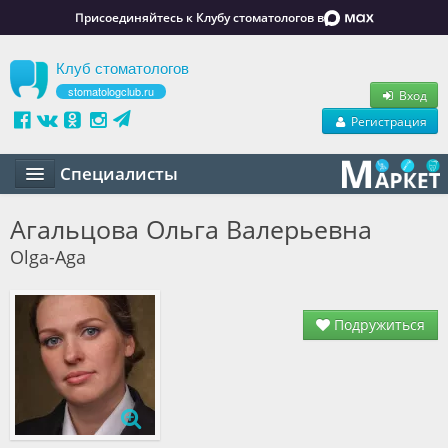
Присоединяйтесь к Клубу стоматологов в
Клуб стоматологов
stomatologclub.ru
Вход
Регистрация
Специалисты
Статьи
Агальцова Ольга Валерьевна
Olga-Aga
Маркет
Обучение
Подружиться
Вакансии
Резюме
Объявления