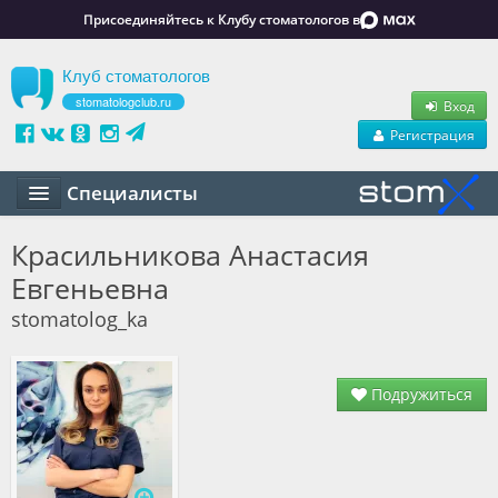
Присоединяйтесь к Клубу стоматологов в
Клуб стоматологов
stomatologclub.ru
Вход
Регистрация
Специалисты
Статьи
Красильникова Анастасия
Евгеньевна
Маркет
stomatolog_ka
Обучение
Вакансии
Подружиться
Резюме
Объявления