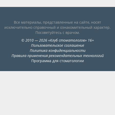
Видео
Форум
Все материалы, представленные на сайте, носят
Клиники
исключительно справочный и ознакомительный характер.
Посоветуйтесь с врачом.
Специалисты
©
2010
— 2026
«
Клуб стоматологов
»
16+
Пользовательское соглашение
Галерея
Политика конфиденциальности
Правила применения рекомендательных технологий
Блоги
Программа для стоматологии
Лаборатории