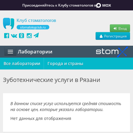
Присоединяйтесь к Клубу стоматологов в
Клуб стоматологов
stomatologclub.ru
Вход
Регистрация
Лаборатории
Все лаборатории
Статьи
Города и страны
Маркет
Зуботехнические услуги в Рязани
Обучение
Вакансии
В данном списке услуг используется средняя стоимость
на основе цен, которые указали лаборатории.
Резюме
Нет данных для отображения
Объявления