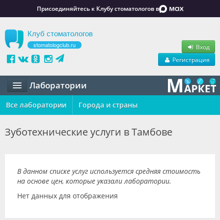
Присоединяйтесь к Клубу стоматологов в
Клуб стоматологов
stomatologclub.ru
Вход
Регистрация
Лаборатории
Все лаборатории
Статьи
Города и страны
Маркет
Зуботехнические услуги в Тамбове
Обучение
Вакансии
В данном списке услуг используется средняя стоимость
на основе цен, которые указали лаборатории.
Резюме
Нет данных для отображения
Объявления