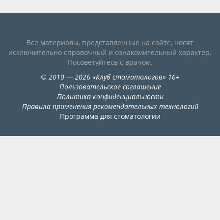
Видео
Форум
Все материалы, представленные на сайте, носят
Клиники
исключительно справочный и ознакомительный характер.
Посоветуйтесь с врачом.
Специалисты
©
2010
— 2026
«
Клуб стоматологов
»
16+
Пользовательское соглашение
Галерея
Политика конфиденциальности
Правила применения рекомендательных технологий
Блоги
Программа для стоматологии
Лаборатории