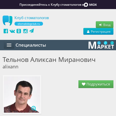
Присоединяйтесь к Клубу стоматологов в
Клуб стоматологов
stomatologclub.ru
Вход
Регистрация
Специалисты
Статьи
Тельнов Аликсан Миранович
alixann
Маркет
Обучение
Подружиться
Вакансии
Резюме
Объявления