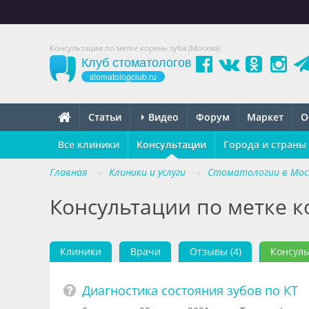
Консультации по метке корень зуба (Москва)
Клуб стоматологов
stomatologclub.ru
Статьи
Видео
Форум
Маркет
О
Все клиники
Консультации
Города и страны
Главная
→
Клиники и услуги
→
Стоматологии в Мос
Консультации по метке к
Клиники
Врачи
Отзывы (4)
Консул
Диагностика состояния зубов по КТ