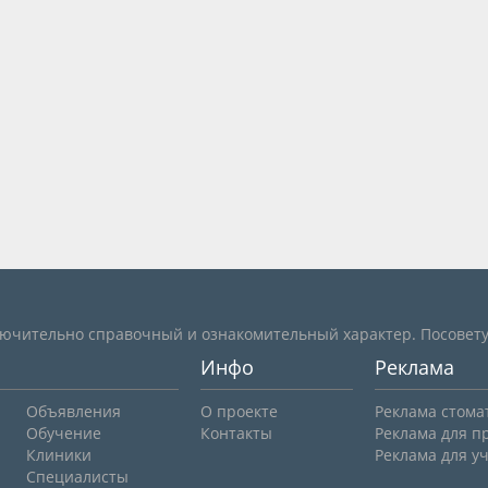
лючительно справочный и ознакомительный характер. Посовету
Инфо
Реклама
Объявления
О проекте
Реклама стома
Обучение
Контакты
Реклама для п
Клиники
Реклама для у
Специалисты