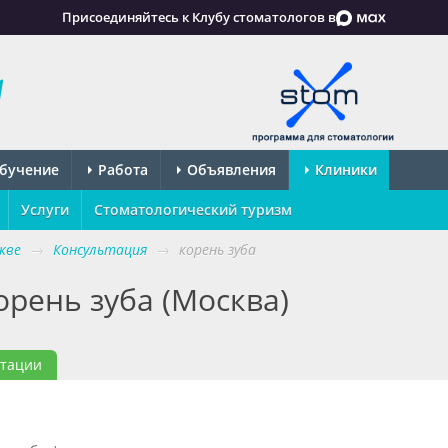
Присоединяйтесь к Клубу стоматологов в
бучение
Работа
Объявления
Клиники
Услуги
Стоматологический туризм
кве
→
Консультация
→
корень зуба
орень зуба (Москва)
ьтации