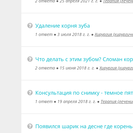
2 ответа
●
25 апреля 2021 г. г.
●
Терапия (лечен
Удаление корня зуба
1 ответ
●
3 июля 2018 г. г.
●
Хирургия (хирурги
Что делать с этим зубом? Сломан кор
2 ответа
●
15 июня 2018 г. г.
●
Хирургия (хирур
Консультация по снимку - темное пят
1 ответ
●
19 апреля 2018 г. г.
●
Терапия (лечени
Появился шарик на десне где корень