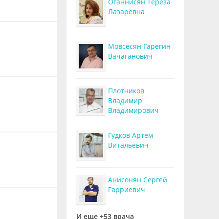
Оганнисян Тереза
Лазаревна
Мовсесян Гарегин
Вачаганович
Плотников
Владимир
Владимирович
Гудков Артем
Витальевич
Анисонян Сергей
Гарриевич
И еще +53 врача