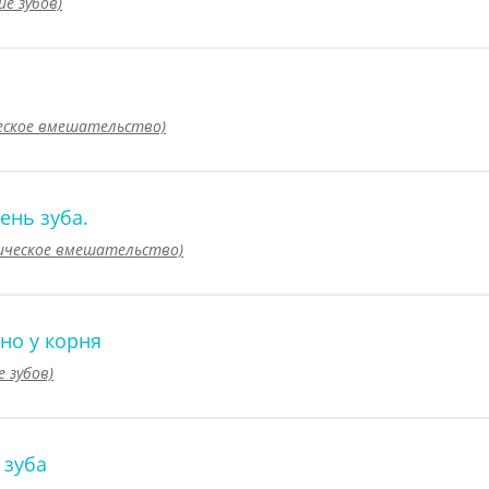
ие зубов)
ческое вмешательство)
ень зуба.
гическое вмешательство)
но у корня
е зубов)
 зуба