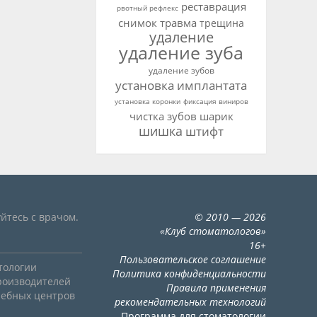
реставрация
рвотный рефлекс
снимок
травма
трещина
удаление
удаление зуба
удаление зубов
установка имплантата
установка коронки
фиксация виниров
чистка зубов
шарик
шишка
штифт
йтесь с врачом.
©
2010
— 2026
«
Клуб стоматологов
»
16+
Пользовательское соглашение
тологии
Политика конфиденциальности
роизводителей
Правила применения
чебных центров
рекомендательных технологий
Программа для стоматологии