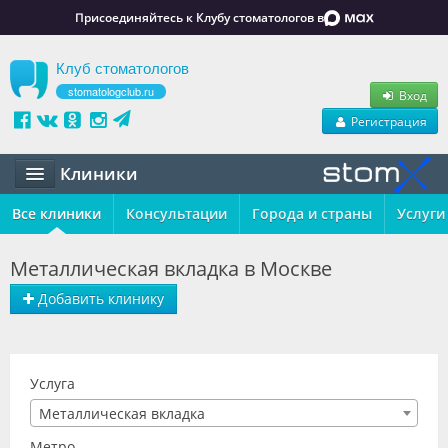
Присоединяйтесь к Клубу стоматологов в
Клуб стоматологов
stomatologclub.ru
Вход
Регистрация
Клиники
Все клиники
Статьи
Консультации
Города и страны
Услуги
Маркет
Металлическая вкладка в Москве
Обучение
Добавить клинику
Вакансии
Резюме
Услуга
Металлическая вкладка
Объявления
Метро