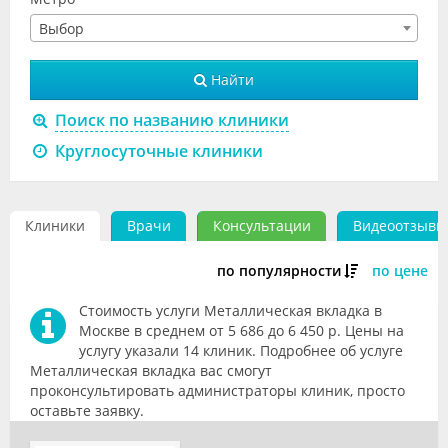
Видео
Выбор
Форум
Найти
Клиники
Поиск по названию клиники
Специалисты
Круглосуточные клиники
Галерея
Клиники
Врачи
Консультации
Видеоотзывы
Блоги
Лаборатории
по популярности
по цене
Стоимость услуги Металлическая вкладка в
Москве в среднем от 5 686 до 6 450 р. Цены на
услугу указали 14 клиник. Подробнее об услуге
Металлическая вкладка вас смогут
проконсультировать администраторы клиник, просто
оставьте заявку.