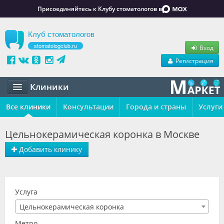
Присоединяйтесь к Клубу стоматологов в
Клуб стоматологов
stomatologclub.ru
Вход
Регистрация
Клиники
Все клиники
Статьи
Консультации
Города и страны
Услуги
Маркет
Цельнокерамическая коронка в Москве
Обучение
Добавить клинику
Вакансии
Резюме
Услуга
Цельнокерамическая коронка
Объявления
Метро