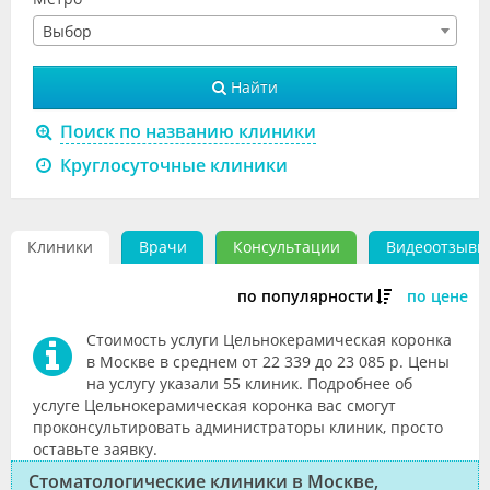
Видео
Выбор
Форум
Найти
Клиники
Поиск по названию клиники
Специалисты
Круглосуточные клиники
Галерея
Клиники
Врачи
Консультации
Видеоотзывы
Блоги
Лаборатории
по популярности
по цене
Стоимость услуги Цельнокерамическая коронка
в Москве в среднем от 22 339 до 23 085 р. Цены
на услугу указали 55 клиник. Подробнее об
услуге Цельнокерамическая коронка вас смогут
проконсультировать администраторы клиник, просто
оставьте заявку.
Стоматологические клиники в Москве,