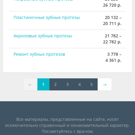
26 720 р.
Пластиночные зубные протезы
20 132 –
20 711 р.
Акриловые зубные протезы
21 782 –
22 782 р.
Ремонт зубных протезов
3 778 –
4 361 р.
←
1
2
3
4
5
→
Все материалы, представленные на сайте, носят
исключительно справочный и ознакомительный характер.
Посоветуйтесь с врачом.