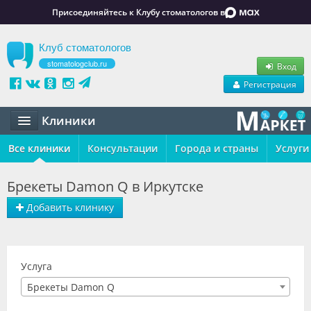
Присоединяйтесь к Клубу стоматологов в
Клуб стоматологов
stomatologclub.ru
Вход
Регистрация
Клиники
Все клиники
Статьи
Консультации
Города и страны
Услуги
Маркет
Брекеты Damon Q в Иркутске
Обучение
Добавить клинику
Вакансии
Резюме
Услуга
Брекеты Damon Q
Объявления