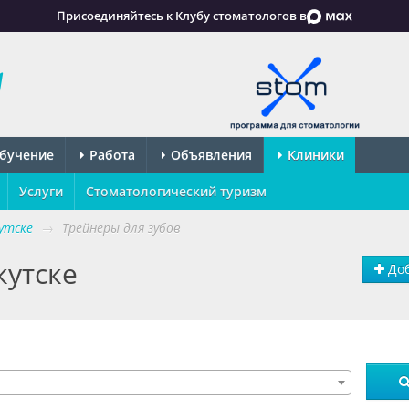
Присоединяйтесь к Клубу стоматологов в
бучение
Работа
Объявления
Клиники
Услуги
Стоматологический туризм
утске
→
Трейнеры для зубов
кутске
Доб