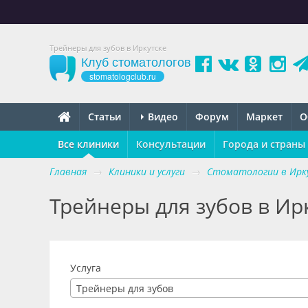
Трейнеры для зубов в Иркутске
Клуб стоматологов
stomatologclub.ru
Статьи
Видео
Форум
Маркет
О
Все клиники
Консультации
Города и страны
Главная
→
Клиники и услуги
→
Стоматологии в Ирк
Трейнеры для зубов в Ир
Услуга
Трейнеры для зубов