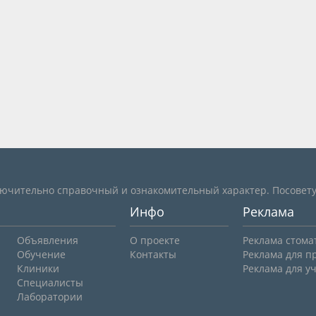
лючительно справочный и ознакомительный характер. Посовету
Инфо
Реклама
Объявления
О проекте
Реклама стома
Обучение
Контакты
Реклама для п
Клиники
Реклама для у
Специалисты
Лаборатории