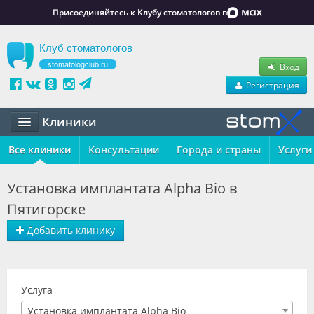
Присоединяйтесь к Клубу стоматологов в
Клуб стоматологов
stomatologclub.ru
Вход
Регистрация
Клиники
Все клиники
Статьи
Консультации
Города и страны
Услуги
Маркет
Установка имплантата Alpha Bio в
Пятигорске
Обучение
Добавить клинику
Вакансии
Резюме
Услуга
Объявления
Установка имплантата Alpha Bio