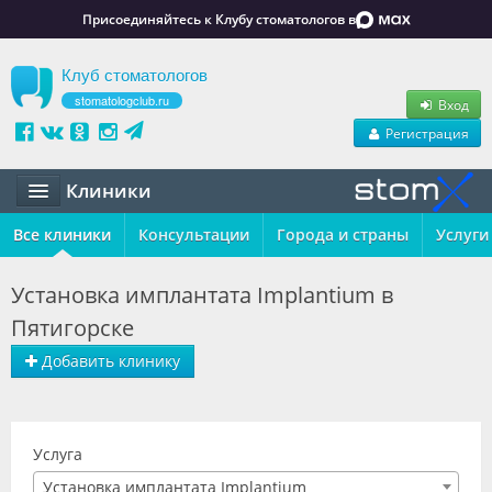
Присоединяйтесь к Клубу стоматологов в
Клуб стоматологов
stomatologclub.ru
Вход
Регистрация
Клиники
Все клиники
Статьи
Консультации
Города и страны
Услуги
Маркет
Установка имплантата Implantium в
Пятигорске
Обучение
Добавить клинику
Вакансии
Резюме
Услуга
Объявления
Установка имплантата Implantium