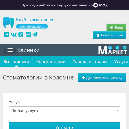
Присоединяйтесь к Клубу стоматологов в
Клуб стоматологов
stomatologclub.ru
Вход
Регистрация
Клиники
Все клиники
Статьи
Консультации
Города и страны
Услуги
Маркет
Стоматологии в Коломне
Добавить клинику
Обучение
Вакансии
Услуга
Резюме
Любая услуга
Объявления
Найти