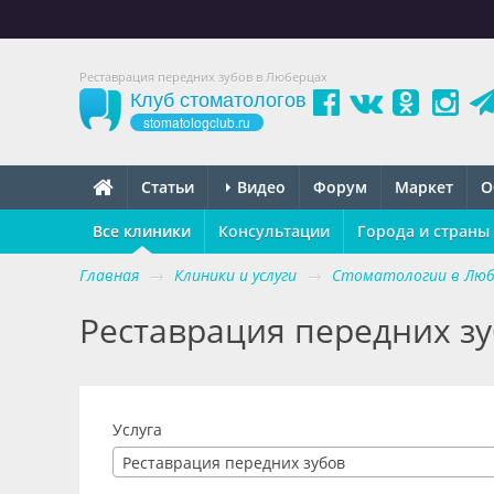
Реставрация передних зубов в Люберцах
Клуб стоматологов
stomatologclub.ru
Статьи
Видео
Форум
Маркет
О
Все клиники
Консультации
Города и страны
Главная
→
Клиники и услуги
→
Стоматологии в Люб
Реставрация передних з
Услуга
Реставрация передних зубов