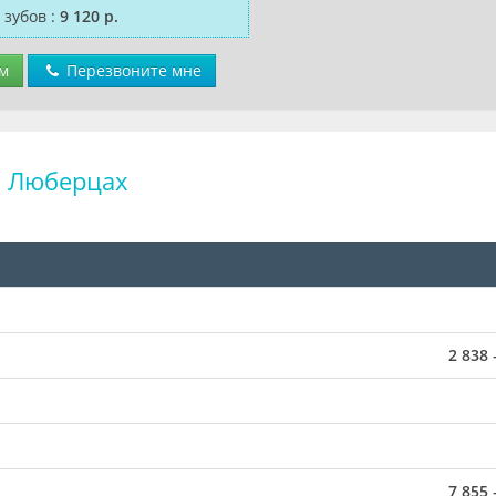
 зубов
:
9 120 р.
м
Перезвоните мне
в Люберцах
2 838 
7 855 