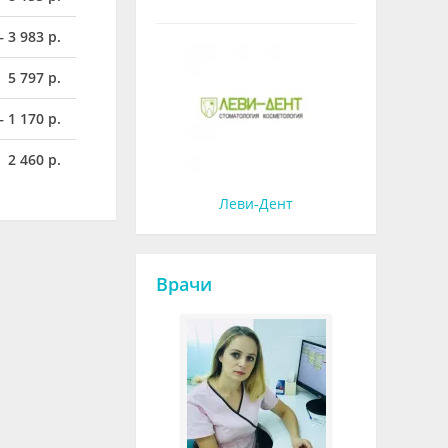
– 3 983 р.
5 797 р.
– 1 170 р.
2 460 р.
Леви-Дент
Врачи