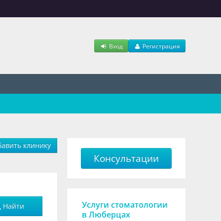
Вход
Регистрация
авить клинику
Консультации
Услуги стоматологии
Найти
в Люберцах