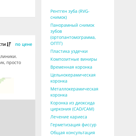
Рентген зуба (RVG-
снимок)
Панорамный снимок
зубов
(ортопантомограмма,
ОПТГ)
сти
по цене
Пластика уздечки
клиники.
Композитные виниры
ик, просто
Временная коронка
Цельнокерамическая
коронка
Металлокерамическая
коронка
Коронка из диоксида
циркония (CAD/CAM)
Лечение кариеса
Герметизация фиссур
Общая консультация