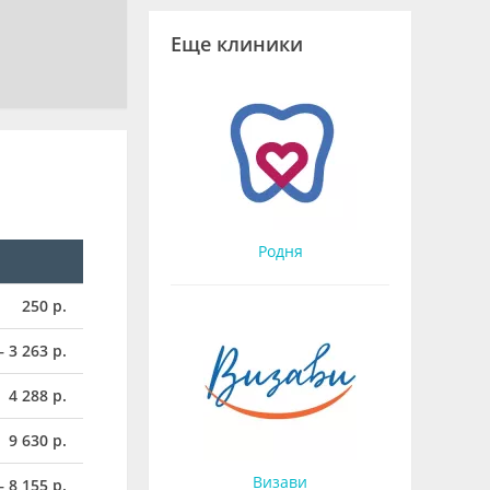
Еще клиники
Родня
250 р.
– 3 263 р.
4 288 р.
9 630 р.
Визави
– 8 155 р.