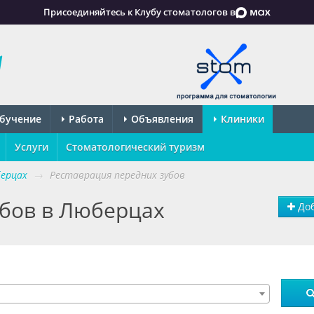
Присоединяйтесь к Клубу стоматологов в
бучение
Работа
Объявления
Клиники
Услуги
Стоматологический туризм
ерцах
→
Реставрация передних зубов
убов в Люберцах
Доб