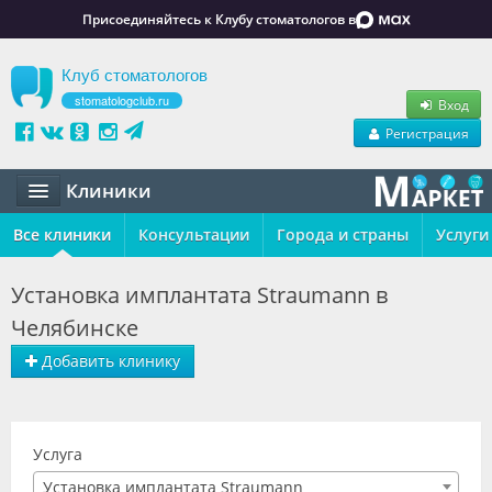
Присоединяйтесь к Клубу стоматологов в
Клуб стоматологов
stomatologclub.ru
Вход
Регистрация
Клиники
Все клиники
Статьи
Консультации
Города и страны
Услуги
Маркет
Установка имплантата Straumann в
Челябинске
Обучение
Добавить клинику
Вакансии
Резюме
Услуга
Объявления
Установка имплантата Straumann