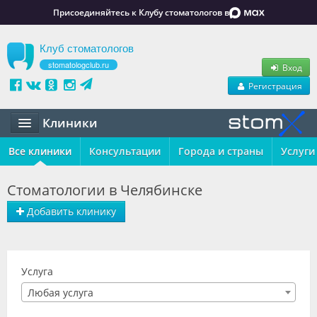
Присоединяйтесь к Клубу стоматологов в
Клуб стоматологов
stomatologclub.ru
Вход
Регистрация
Клиники
Все клиники
Статьи
Консультации
Города и страны
Услуги
Маркет
Стоматологии в Челябинске
Обучение
Добавить клинику
Вакансии
Резюме
Услуга
Любая услуга
Объявления