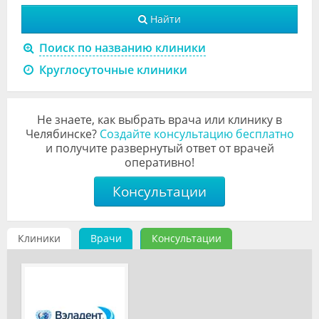
Видео
Найти
Форум
Поиск по названию клиники
Круглосуточные клиники
Клиники
Специалисты
Не знаете, как выбрать врача или клинику в
Галерея
Челябинске?
Создайте консультацию бесплатно
и получите развернутый ответ от врачей
оперативно!
Блоги
Консультации
Лаборатории
Клиники
Врачи
Консультации