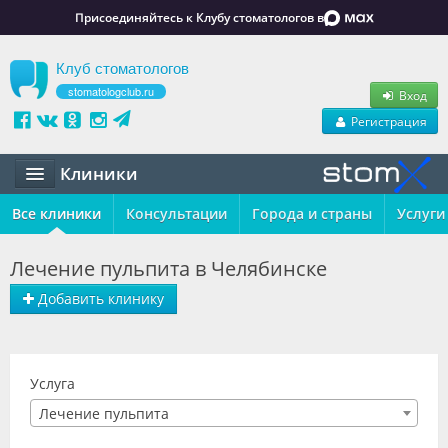
Присоединяйтесь к Клубу стоматологов в
Клуб стоматологов
stomatologclub.ru
Вход
Регистрация
Клиники
Все клиники
Статьи
Консультации
Города и страны
Услуги
Маркет
Лечение пульпита в Челябинске
Обучение
Добавить клинику
Вакансии
Резюме
Услуга
Лечение пульпита
Объявления