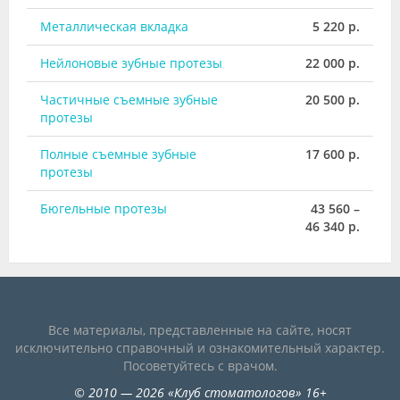
Металлическая вкладка
5 220 р.
Нейлоновые зубные протезы
22 000 р.
Частичные съемные зубные
20 500 р.
протезы
Полные съемные зубные
17 600 р.
протезы
Бюгельные протезы
43 560 –
46 340 р.
Все материалы, представленные на сайте, носят
исключительно справочный и ознакомительный характер.
Посоветуйтесь с врачом.
©
2010
— 2026
«
Клуб стоматологов
»
16+