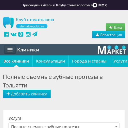
Присоединяйтесь к Клубу стоматологов в
Клуб стоматологов
stomatologclub.ru
Вход
Регистрация
Клиники
Все клиники
Статьи
Консультации
Города и страны
Услуги
Маркет
Полные съемные зубные протезы в
Тольятти
Обучение
Добавить клинику
Вакансии
Резюме
Услуга
Объявления
Полные съемные зубные протезы