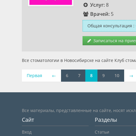
Услуг:
8
Врачей:
5
Общая консультация
:
Записаться на прие
Все стоматологии в Новосибирске на сайте Клуб стом
Первая
←
6
7
8
9
10
→
Все материалы, представленные на сайте, носят иск
Сайт
Разделы
Вход
Статьи