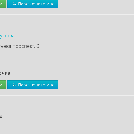
м
Перезвоните мне
усства
ьева проспект, 6
очка
м
Перезвоните мне
4