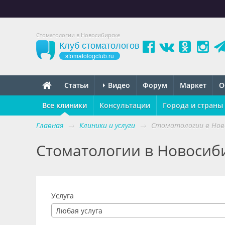
Стоматологии в Новосибирске
Клуб стоматологов
stomatologclub.ru
Статьи
Видео
Форум
Маркет
О
Все клиники
Консультации
Города и страны
Главная
→
Клиники и услуги
→
Стоматологии в Нов
Стоматологии в Новосиб
Услуга
Любая услуга