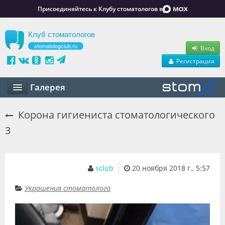
Присоединяйтесь к Клубу стоматологов в
Клуб стоматологов
stomatologclub.ru
Вход
Регистрация
Галерея
Статьи
Корона гигиениста стоматологического
3
Маркет
Обучение
sclub
20 ноября 2018 г., 5:57
Вакансии
Украшения стоматолога
Резюме
Объявления