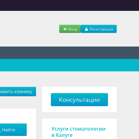
Вход
Регистрация
авить клинику
Консультации
Услуги стоматологии
Найти
в Калуге