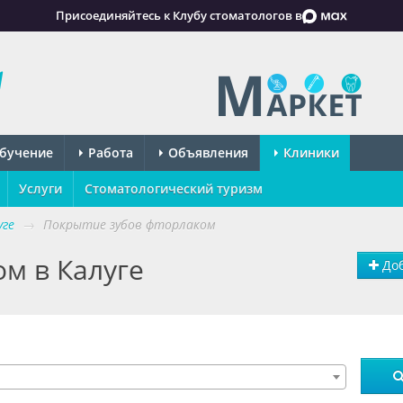
Присоединяйтесь к Клубу стоматологов в
бучение
Работа
Объявления
Клиники
Услуги
Стоматологический туризм
уге
→
Покрытие зубов фторлаком
м в Калуге
Доб