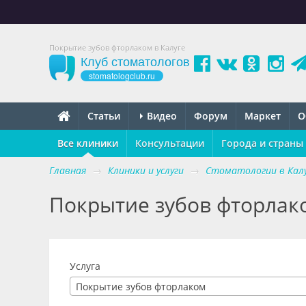
Покрытие зубов фторлаком в Калуге
Клуб стоматологов
stomatologclub.ru
Статьи
Видео
Форум
Маркет
О
Все клиники
Консультации
Города и страны
Главная
→
Клиники и услуги
→
Стоматологии в Кал
Покрытие зубов фторлако
Услуга
Покрытие зубов фторлаком