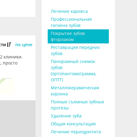
Лечение кариеса
Профессиональная
гигиена зубов
Покрытие зубов
фторлаком
сти
по цене
Реставрация передних
зубов
 2 клиники.
Панорамный снимок
, просто
зубов
(ортопантомограмма,
ОПТГ)
Металлокерамическая
коронка
Полные съемные зубные
протезы
Удаление зуба
Общая консультация
Лечение периодонтита