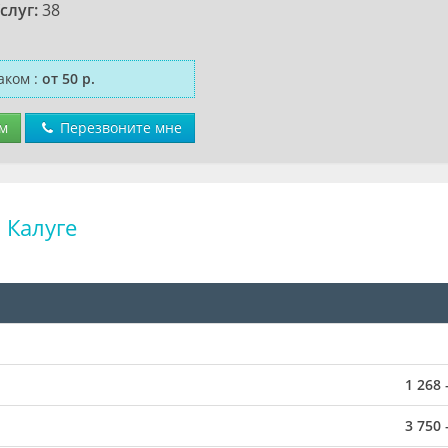
слуг:
38
аком
:
от 50 р.
м
Перезвоните мне
 Калуге
1 268 
3 750 