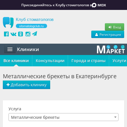
Присоединяйтесь к Клубу стоматологов в
Клуб стоматологов
stomatologclub.ru
Вход
Регистрация
Клиники
Все клиники
Статьи
Консультации
Города и страны
Услуги
Маркет
Металлические брекеты в Екатеринбурге
Обучение
Добавить клинику
Вакансии
Резюме
Услуга
Металлические брекеты
Объявления