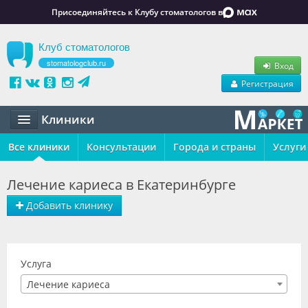
Присоединяйтесь к Клубу стоматологов в
Клуб стоматологов
stomatologclub.ru
Вход
Регистрация
Клиники
Все клиники
Статьи
Консультации
Города и страны
Услуги
Маркет
Лечение кариеса в Екатеринбурге
Обучение
Добавить клинику
Вакансии
Резюме
Услуга
Лечение кариеса
Объявления