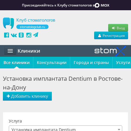
Присоединяйтесь к Клубу стоматологов в
Клуб стоматологов
stomatologclub.ru
Вход
Регистрация
Клиники
Все клиники
Статьи
Консультации
Города и страны
Услуги
Маркет
Установка имплантата Dentium в Ростове-
на-Дону
Обучение
Добавить клинику
Вакансии
Резюме
Услуга
Объявления
Установка имплантата Dentium