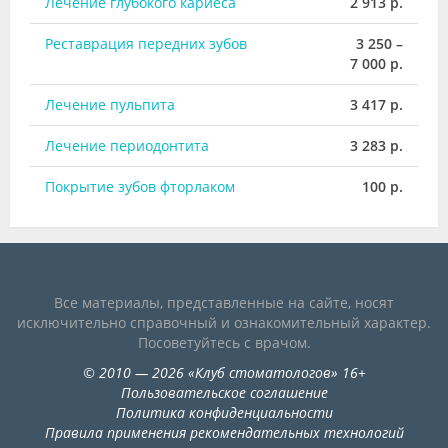
Лечение глубокого кариеса
2 913 р.
Реставрация передних зубов
3 250 –
7 000 р.
Лечение пульпита
3 417 р.
Лечение периодонтита
3 283 р.
Покрытие зубов фторлаком
100 р.
Все материалы, представленные на сайте, носят
исключительно справочный и ознакомительный характер.
Посоветуйтесь с врачом.
©
2010
— 2026
«
Клуб стоматологов
»
16+
Пользовательское соглашение
Политика конфиденциальности
Правила применения рекомендательных технологий