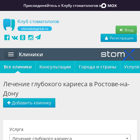
Присоединяйтесь к Клубу стоматологов в
Клуб стоматологов
stomatologclub.ru
Вход
Регистрация
Клиники
Все клиники
Статьи
Консультации
Города и страны
Услуги
Маркет
Лечение глубокого кариеса в Ростове-на-
Дону
Обучение
Добавить клинику
Вакансии
Резюме
Услуга
Объявления
Лечение глубокого кариеса