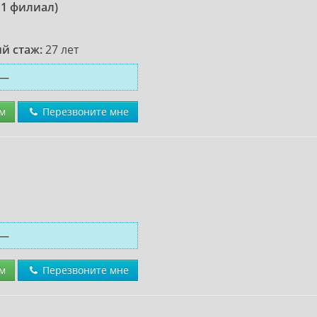
 1 филиал)
й стаж:
27 лет
—
м
Перезвоните мне
—
м
Перезвоните мне