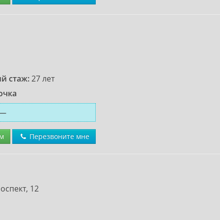
й стаж:
27 лет
очка
—
м
Перезвоните мне
спект, 12