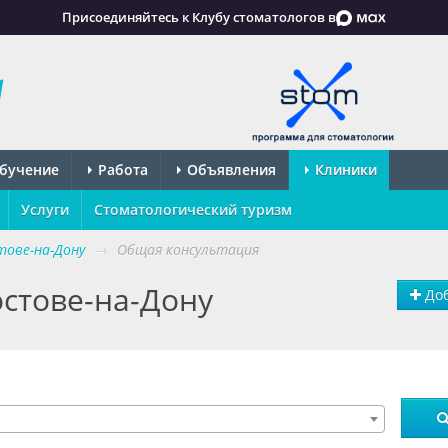
Присоединяйтесь к Клубу стоматологов в
бучение
Работа
Объявления
Клиники
Услуги
Стоматологический туризм
ове-на-Дону
→
Общая консультация
остове-на-Дону
Доб