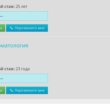
й стаж:
25 лет
—
м
Перезвоните мне
оматология
й стаж:
23 года
—
м
Перезвоните мне