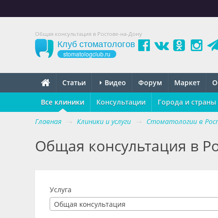
Общая консультация в Ростове-на-Дону
Клуб стоматологов
stomatologclub.ru
Статьи
Видео
Форум
Маркет
О
Все клиники
Консультации
Города и страны
Главная
→
Клиники и услуги
→
Стоматологии в Рост
Общая консультация в Р
Услуга
Общая консультация