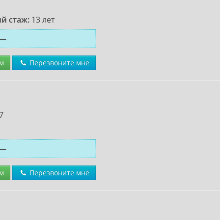
й стаж:
13 лет
—
м
Перезвоните мне
7
—
м
Перезвоните мне