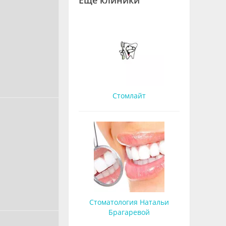
Еще клиники
Стомлайт
Стоматология Натальи
Брагаревой