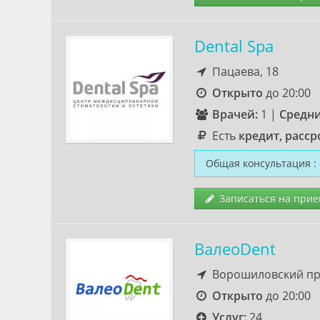
Dental Spa
Пацаева, 18
Открыто
до 20:00
Врачей:
1
|
Средни
Есть
кредит, расср
Общая консультация
:
Записаться на прие
ВалеоDent
Ворошиловский про
Открыто
до 20:00
Услуг:
24