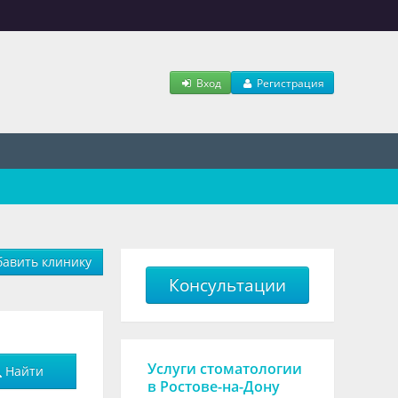
Вход
Регистрация
авить клинику
Консультации
Услуги стоматологии
Найти
в Ростове-на-Дону