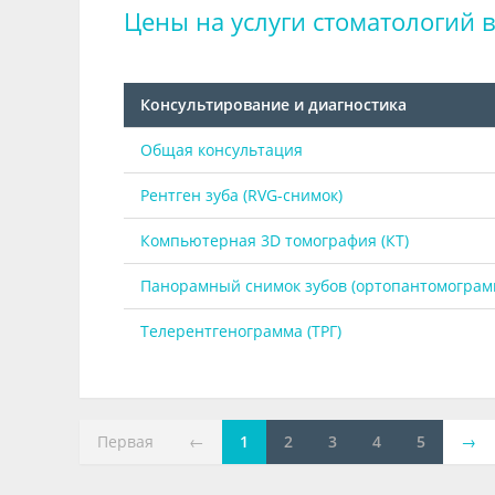
Цены на услуги стоматологий в
Консультирование и диагностика
Общая консультация
Рентген зуба (RVG-снимок)
Компьютерная 3D томография (КТ)
Панорамный снимок зубов (ортопантомограм
Телерентгенограмма (ТРГ)
Первая
←
1
2
3
4
5
→