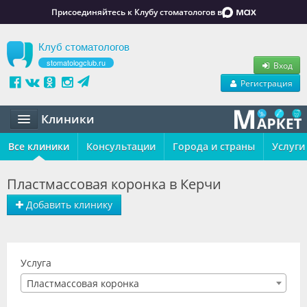
Присоединяйтесь к Клубу стоматологов в
Клуб стоматологов
stomatologclub.ru
Вход
Регистрация
Клиники
Все клиники
Статьи
Консультации
Города и страны
Услуги
Маркет
Пластмассовая коронка в Керчи
Обучение
Добавить клинику
Вакансии
Резюме
Услуга
Пластмассовая коронка
Объявления