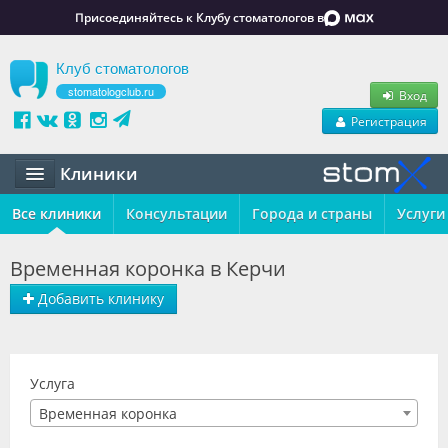
Присоединяйтесь к Клубу стоматологов в
Клуб стоматологов
stomatologclub.ru
Вход
Регистрация
Клиники
Все клиники
Статьи
Консультации
Города и страны
Услуги
Маркет
Временная коронка в Керчи
Обучение
Добавить клинику
Вакансии
Резюме
Услуга
Временная коронка
Объявления