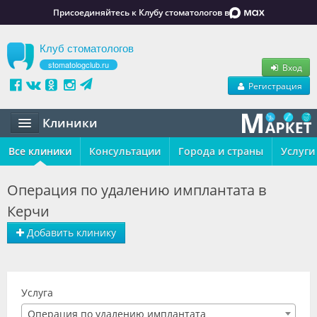
Присоединяйтесь к Клубу стоматологов в
Клуб стоматологов
stomatologclub.ru
Вход
Регистрация
Клиники
Все клиники
Статьи
Консультации
Города и страны
Услуги
Маркет
Операция по удалению имплантата в
Керчи
Обучение
Добавить клинику
Вакансии
Резюме
Услуга
Объявления
Операция по удалению имплантата