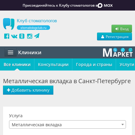
Присоединяйтесь к Клубу стоматологов в
Клуб стоматологов
stomatologclub.ru
Вход
Регистрация
Клиники
Все клиники
Статьи
Консультации
Города и страны
Услуги
Маркет
Металлическая вкладка в Санкт-Петербурге
Обучение
Добавить клинику
Вакансии
Резюме
Услуга
Металлическая вкладка
Объявления