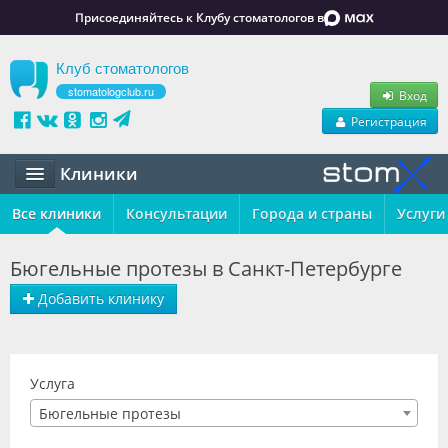
Присоединяйтесь к Клубу стоматологов в
Клуб стоматологов
stomatologclub.ru
Вход
Регистрация
Клиники
Все клиники
Статьи
Консультации
Города и страны
Услуги
Маркет
Бюгельные протезы в Санкт-Петербурге
Обучение
Добавить клинику
Вакансии
Резюме
Услуга
Бюгельные протезы
Объявления