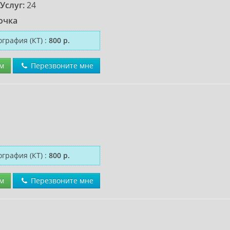
Услуг:
24
очка
графия (КТ)
:
800 р.
м
Перезвоните мне
графия (КТ)
:
800 р.
м
Перезвоните мне