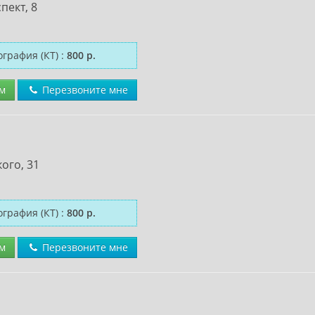
пект, 8
графия (КТ)
:
800 р.
м
Перезвоните мне
ого, 31
графия (КТ)
:
800 р.
м
Перезвоните мне