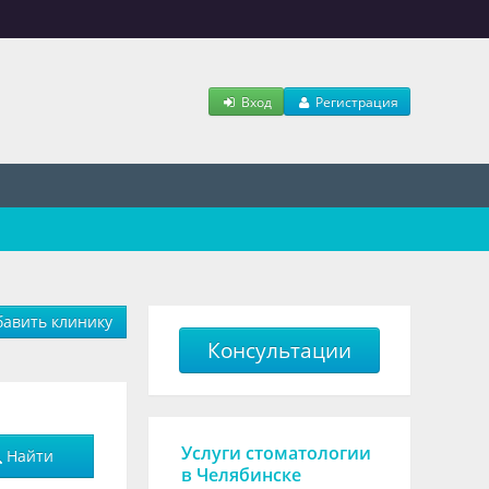
Вход
Регистрация
авить клинику
Консультации
Услуги стоматологии
Найти
в Челябинске