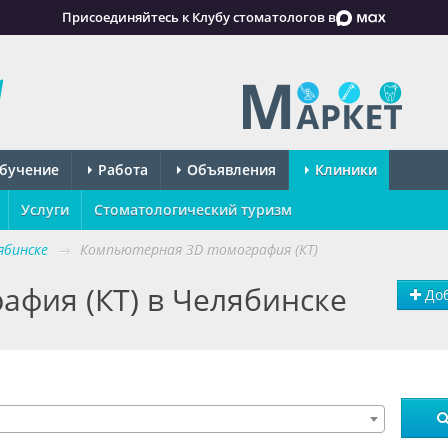
Присоединяйтесь к Клубу стоматологов в
бучение
Работа
Объявления
Клиники
Услуги
Стоматологический туризм
ябинске
→
Компьютерная 3D томография (КТ)
афия (КТ) в Челябинске
Доб