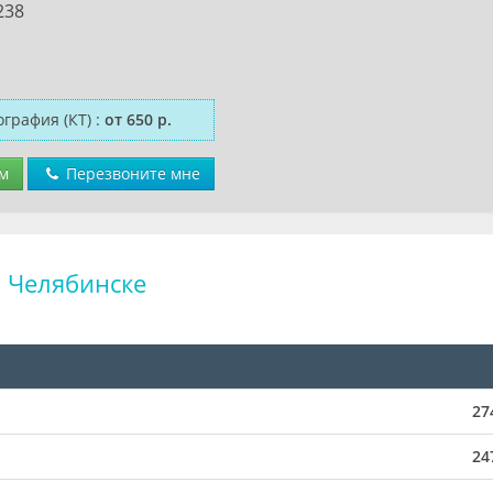
238
графия (КТ)
:
от 650 р.
м
Перезвоните мне
в Челябинске
27
24