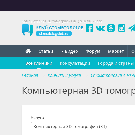
Компьютерная 3D томография (КТ) в Челябинске
Клуб стоматологов
stomatologclub.ru
Статьи
Видео
Форум
Маркет
О
Все клиники
Консультации
Города и страны
Главная
→
Клиники и услуги
→
Стоматологии в Чел
Компьютерная 3D томогр
Услуга
Компьютерная 3D томография (КТ)