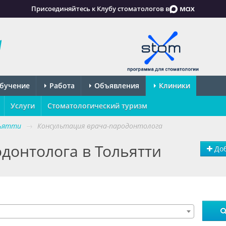
Присоединяйтесь к Клубу стоматологов в
бучение
Работа
Объявления
Клиники
Услуги
Стоматологический туризм
льятти
→
Консультация врача-пародонтолога
донтолога в Тольятти
Доб