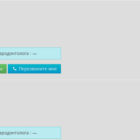
ародонтолога
:
—
м
Перезвоните мне
ародонтолога
:
—