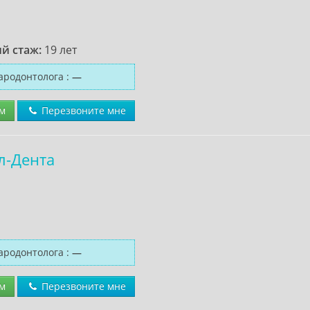
й стаж:
19 лет
ародонтолога
:
—
м
Перезвоните мне
л-Дента
ародонтолога
:
—
м
Перезвоните мне