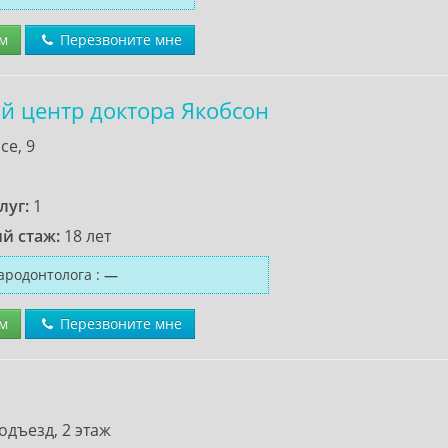
м
Перезвоните мне
й центр доктора Якобсон
се, 9
луг:
1
й стаж:
18 лет
ародонтолога
:
—
м
Перезвоните мне
одъезд, 2 этаж