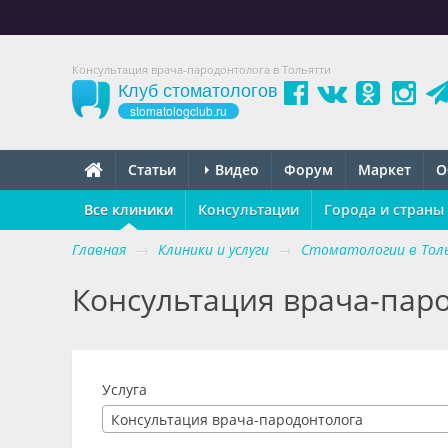
Консультация врача-пародонтолога в Тольятти
Клуб стоматологов
stomatologclub.ru
Статьи
Видео
Форум
Маркет
О
Все клиники
Консультации
Города и страны
Главная
→
Клиники и услуги
→
Стоматологии в То
Консультация врача-паро
Услуга
Консультация врача-пародонтолога