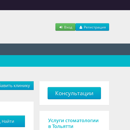
Вход
Регистрация
авить клинику
Консультации
Услуги стоматологии
Найти
в Тольятти