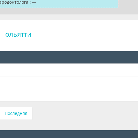
ародонтолога
:
—
 Тольятти
Последняя