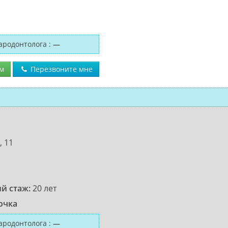
ародонтолога
:
—
м
Перезвоните мне
 11
й стаж:
20 лет
очка
ародонтолога
:
—