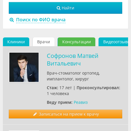
Видео
Найти
Форум
Поиск по ФИО врача
Клиники
Клиники
Врачи
Консультации
Видеоотзывы
Специалисты
Галерея
Софронов Матвей
Витальевич
Блоги
Врач-стоматолог ортопед,
Лаборатории
имплантолог, хирург
Стаж:
17 лет |
Проконсультировал:
1 человека
Веду прием:
Реавиз
Записаться на прием к врачу