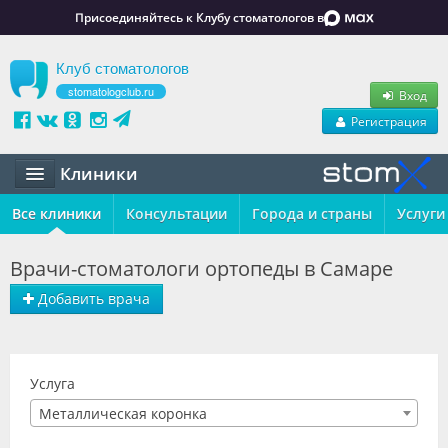
Присоединяйтесь к Клубу стоматологов в
Клуб стоматологов
stomatologclub.ru
Вход
Регистрация
Клиники
Все клиники
Статьи
Консультации
Города и страны
Услуги
Маркет
Врачи-стоматологи ортопеды в Самаре
Обучение
Добавить врача
Вакансии
Резюме
Услуга
Металлическая коронка
Объявления