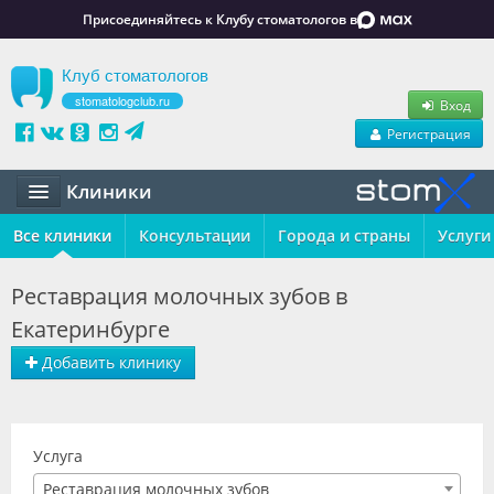
Присоединяйтесь к Клубу стоматологов в
Клуб стоматологов
stomatologclub.ru
Вход
Регистрация
Клиники
Все клиники
Статьи
Консультации
Города и страны
Услуги
Маркет
Реставрация молочных зубов в
Екатеринбурге
Обучение
Добавить клинику
Вакансии
Резюме
Услуга
Объявления
Реставрация молочных зубов