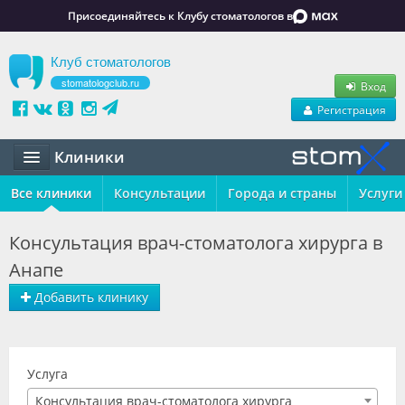
Присоединяйтесь к Клубу стоматологов в
Клуб стоматологов
stomatologclub.ru
Вход
Регистрация
Клиники
Все клиники
Статьи
Консультации
Города и страны
Услуги
Маркет
Консультация врач-стоматолога хирурга в
Анапе
Обучение
Добавить клинику
Вакансии
Резюме
Услуга
Объявления
Консультация врач-стоматолога хирурга