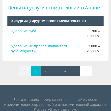
Цены на услуги стоматологий в Анапе
Хирургия (хирургическое вмешательство)
Удаление зуба
700 –
1 000 р.
Удаление не прорезывавшегося
2 000 –
зуба мудрости
2 500 р.
←
1
2
3
4
5
→
Все материалы, представленные на сайте, носят
исключительно справочный и ознакомительный характер.
Посоветуйтесь с врачом.