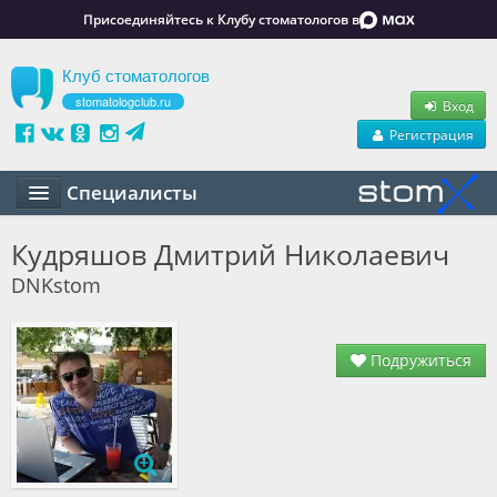
Присоединяйтесь к Клубу стоматологов в
Клуб стоматологов
stomatologclub.ru
Вход
Регистрация
Специалисты
Статьи
Кудряшов Дмитрий Николаевич
DNKstom
Маркет
Обучение
Подружиться
Вакансии
Резюме
Объявления