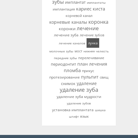
зубы
имплантат
имплантаты
кариес
киста
имплантация
корневой канал
коронка
корневые каналы
лечение
коронки
лечение зуба
лечение зубов
лунка
лечение каналов
мост
нижняя челюсть
молочные зубы
перелечивание
передние зубы
план лечения
периодонтит
пломба
прикус
пульпит
протезирование
свищ
удаление
снимок
удаление зуба
удаление зуба мудрости
удаление зубов
установка имплантата
шишка
язык
штифт