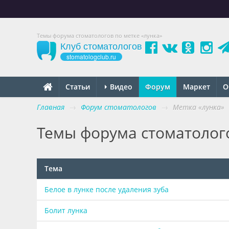
Темы форума стоматологов по метке «лунка»
Клуб стоматологов
stomatologclub.ru
Статьи
Видео
Форум
Маркет
О
Главная
→
Форум стоматологов
→
Метка «лунка»
Темы форума стоматолого
Тема
Белое в лунке после удаления зуба
Болит лунка