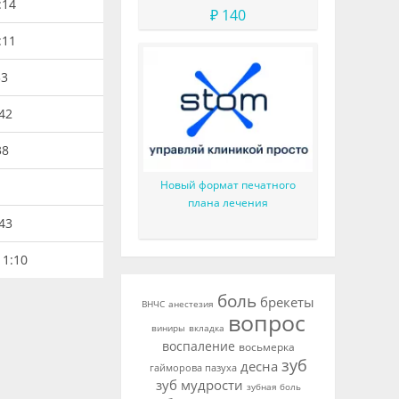
:14
₽ 140
:11
33
:42
38
Новый формат печатного
плана лечения
:43
11:10
боль
брекеты
ВНЧС
анестезия
вопрос
виниры
вкладка
воспаление
восьмерка
зуб
десна
гайморова пазуха
зуб мудрости
зубная боль