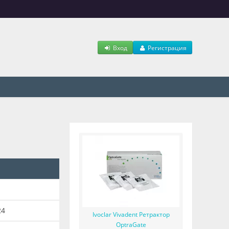
Вход
Регистрация
24
Ivoclar Vivadent Ретрактор
OptraGate