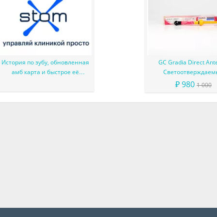
История по зубу, обновленная
GC Gradia Direct Ant
амб карта и быстрое её
Светоотверждаем
заполнение уже в StomX
микрофильный гибр
₽ 980
1 000
композит