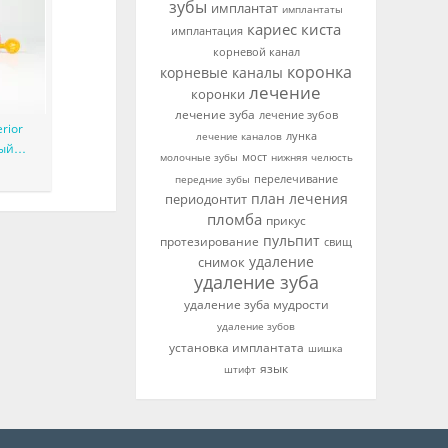
зубы
имплантат
имплантаты
кариес
киста
имплантация
корневой канал
коронка
корневые каналы
лечение
коронки
лечение зуба
лечение зубов
erior
лунка
лечение каналов
ый
мост
нижняя челюсть
молочные зубы
идный
перелечивание
передние зубы
план лечения
периодонтит
пломба
прикус
пульпит
протезирование
свищ
удаление
снимок
удаление зуба
удаление зуба мудрости
удаление зубов
установка имплантата
шишка
язык
штифт