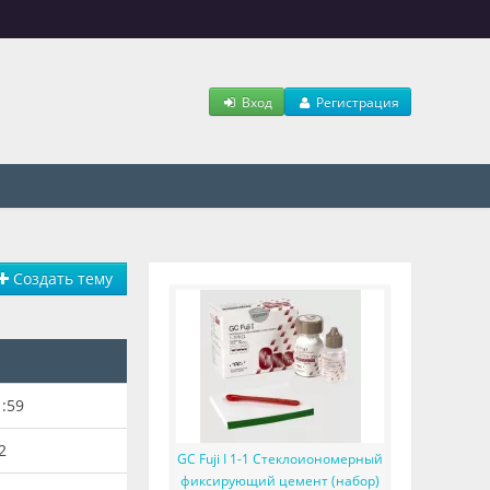
Вход
Регистрация
Создать тему
1:59
2
GC Fuji I 1-1 Стеклоиономерный
фиксирующий цемент (набор)