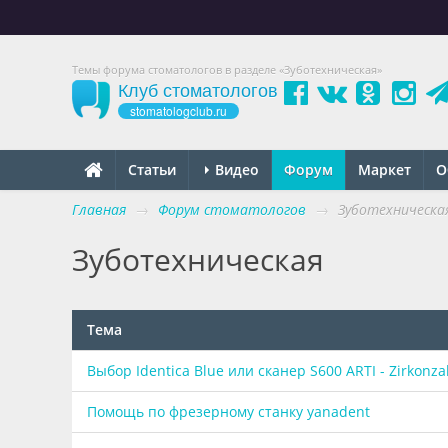
Темы форума стоматологов в разделе «Зуботехническая»
Клуб стоматологов
stomatologclub.ru
Статьи
Видео
Форум
Маркет
О
Главная
→
Форум стоматологов
→
Зуботехническа
Зуботехническая
Тема
Выбор Identica Blue или сканер S600 ARTI - Zirkonz
Помощь по фрезерному станку yanadent