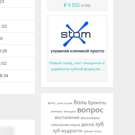
:23
₽ 9 555
9 750
1:02
00
0:28
5:02
Новый склад, лист ожидания и
доработка зубной формулы в
плане лечения
18:34
боль
брекеты
ВНЧС
анестезия
вопрос
виниры
вкладка
воспаление
восьмерка
зуб
десна
гайморова пазуха
зуб мудрости
зубная боль