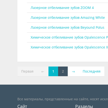
Лазерное отбеливание зубов ZOOM 4
Лазерное отбеливание зубов Amazing White
Лазерное отбеливание зубов Beyound Polus
Химическое отбеливание зубов Opalescence P
Химическое отбеливание зубов Opalescence X
Первая
←
1
2
→
Последняя
Все материалы, представленные на сайте, носят иск
Сайт
Разделы