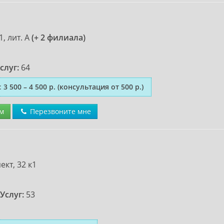
1, лит. А
(+ 2 филиала)
слуг:
64
:
3 500 – 4 500 р.
(консультация от 500 р.)
м
Перезвоните мне
кт, 32 к1
Услуг:
53