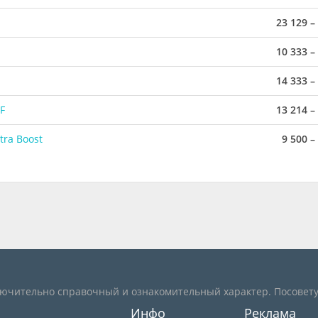
23 129 –
10 333 –
14 333 –
F
13 214 –
tra Boost
9 500 –
лючительно справочный и ознакомительный характер. Посовету
Инфо
Реклама