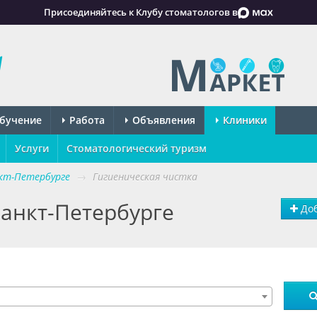
Присоединяйтесь к Клубу стоматологов в
бучение
Работа
Объявления
Клиники
Услуги
Стоматологический туризм
кт-Петербурге
→
Гигиеническая чистка
Санкт-Петербурге
Доб