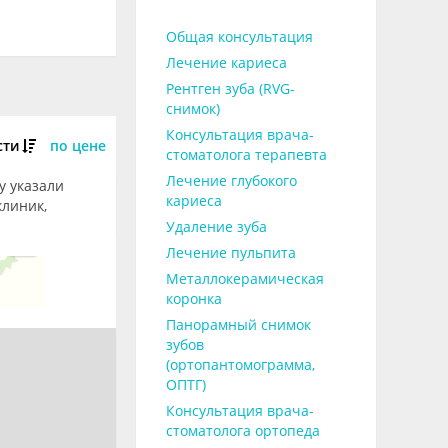
Общая консультация
Лечение кариеса
Рентген зуба (RVG-
снимок)
Консультация врача-
сти
по цене
стоматолога терапевта
Лечение глубокого
у указали
кариеса
клиник,
Удаление зуба
Лечение пульпита
Металлокерамическая
коронка
Панорамный снимок
зубов
(ортопантомограмма,
ОПТГ)
Консультация врача-
стоматолога ортопеда