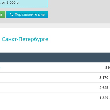
:
от 3 000 р.
м
Перезвоните мне
 Санкт-Петербурге
о
51
3 170 
2 625 
1 329 