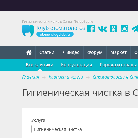
Гигиеническая чистка в Санкт-Петербурге
Клуб стоматологов
stomatologclub.ru
Статьи
Видео
Форум
Маркет
О
Все клиники
Консультации
Города и страны
Главная
→
Клиники и услуги
→
Стоматологии в Сан
Гигиеническая чистка в 
Услуга
Гигиеническая чистка