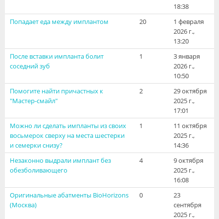
18:38
Видео
Попадает еда между имплантом
20
1 февраля
Форум
2026 г.,
13:20
Клиники
После вставки импланта болит
1
3 января
соседний зуб
2026 г.,
Специалисты
10:50
Галерея
Помогите найти причастных к
2
29 октября
"Мастер-смайл"
2025 г.,
17:01
Блоги
Можно ли сделать импланты из своих
1
11 октября
Лаборатории
восьмерок сверху на места шестерки
2025 г.,
и семерки снизу?
14:36
Незаконно выдрали имплант без
4
9 октября
обезболивающего
2025 г.,
16:08
Оригинальные абатменты BioHorizons
0
23
(Москва)
сентября
2025 г.,