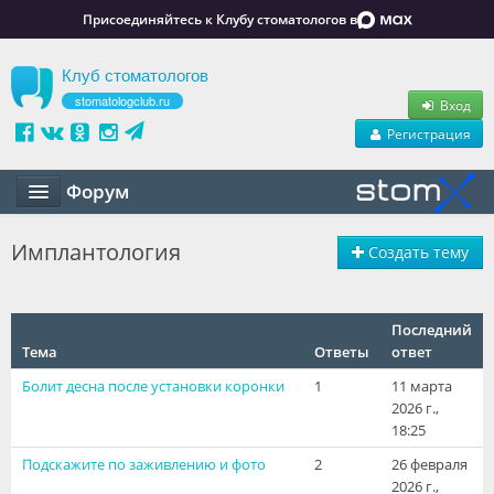
Присоединяйтесь к Клубу стоматологов в
Клуб стоматологов
stomatologclub.ru
Вход
Регистрация
Форум
Статьи
Имплантология
Создать тему
Маркет
Обучение
Последний
Тема
Ответы
ответ
Вакансии
Болит десна после установки коронки
1
11 марта
2026 г.,
Резюме
18:25
Подскажите по заживлению и фото
2
26 февраля
Объявления
2026 г.,