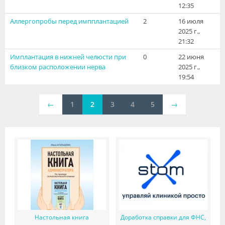
12:35
Аллергопробы перед импплантацией
2
16 июля
2025 г.,
21:32
Имплантация в нижней челюсти при
0
22 июня
близком расположении нерва
2025 г.,
19:54
←
1
2
3
4
5
→
Настольная книга
Доработка справки для ФНС,