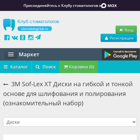
Присоединяйтесь к Клубу стоматологов в
Клуб стоматологов
stomatologclub.ru
Вход
Регистрация
Маркет
Статьи
Каталог
Поиск
Корзина (0)
Маркет
3M Sof-Lex XT Диски на гибкой и тонкой
основе для шлифования и полирования
Обучение
(ознакомительный набор)
Вакансии
Резюме
Объявления