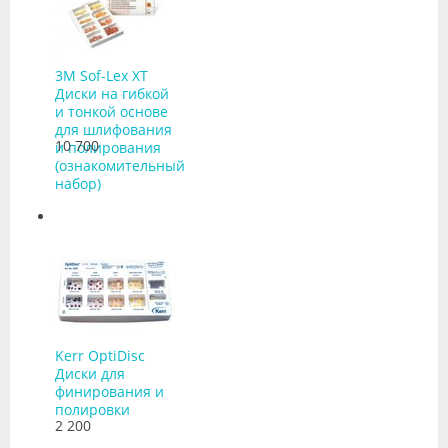
3M Sof-Lex XT
Диски на гибкой
и тонкой основе
для шлифования
10 700
и полирования
(ознакомительный
набор)
Kerr OptiDisc
Диски для
финирования и
полировки
2 200