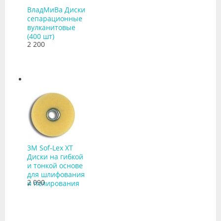
ВладМиВа Диски
сепарационные
вулканитовые
(400 шт)
2 200
3M Sof-Lex XT
Диски на гибкой
и тонкой основе
для шлифования
2 090
и полирования