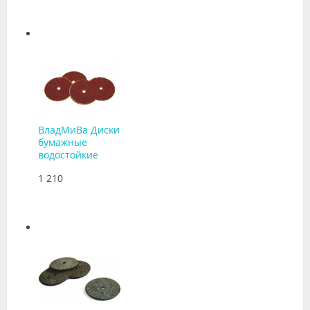
ВладМиВа Диски
бумажные
водостойкие
1 210