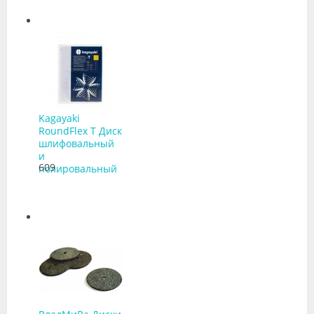
Kagayaki
RoundFlex T Диск
шлифовальный
и
609
полировальный