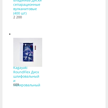
ВладМиВа Диски
сепарационные
вулканитовые
(400 шт)
2 200
Kagayaki
RoundFlex Диск
шлифовальный
и
609
полировальный